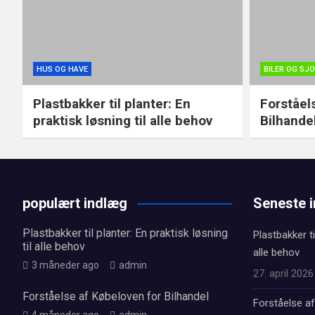
HUS OG HAVE
BILER OG SJ
Plastbakker til planter: En
Forståel
praktisk løsning til alle behov
Bilhande
populært indlæg
Seneste 
Plastbakker til planter: En praktisk løsning
Plastbakker ti
til alle behov
alle behov
3 måneder ago
admin
27. april 2026
Forståelse af Købeloven for Bilhandel
Forståelse af
4 måneder ago
admin