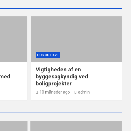
HUS OG HAVE
Vigtigheden af en
 med
byggesagkyndig ved
boligprojekter
10 måneder ago
admin