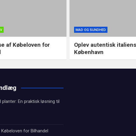
OV
MAD OG SUNDHED
se af Købeloven for
Oplev autentisk italien
l
København
indlæg
l planter: En praktisk løsning til
 Købeloven for Bilhandel