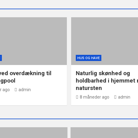
E
HUS OG HAVE
ved overdækning til
Naturlig skønhed og
gpool
holdbarhed i hjemmet
natursten
r ago
admin
8 måneder ago
admin