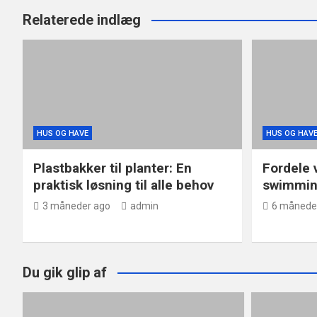
Relaterede indlæg
HUS OG HAVE
HUS OG HAV
Plastbakker til planter: En
Fordele 
praktisk løsning til alle behov
swimmin
3 måneder ago
admin
6 månede
Du gik glip af