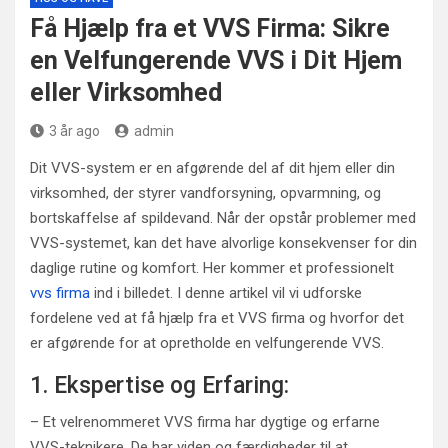
Få Hjælp fra et VVS Firma: Sikre
en Velfungerende VVS i Dit Hjem
eller Virksomhed
3 år ago
admin
Dit VVS-system er en afgørende del af dit hjem eller din
virksomhed, der styrer vandforsyning, opvarmning, og
bortskaffelse af spildevand. Når der opstår problemer med
VVS-systemet, kan det have alvorlige konsekvenser for din
daglige rutine og komfort. Her kommer et professionelt
vvs firma
ind i billedet. I denne artikel vil vi udforske
fordelene ved at få hjælp fra et VVS firma og hvorfor det
er afgørende for at opretholde en velfungerende VVS.
1. Ekspertise og Erfaring:
– Et velrenommeret VVS firma har dygtige og erfarne
VVS-teknikere. De har viden og færdigheder til at