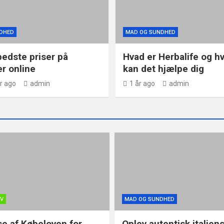
DHED
MAD OG SUNDHED
bedste priser på
Hvad er Herbalife og h
r online
kan det hjælpe dig
r ago
admin
1 år ago
admin
OV
MAD OG SUNDHED
se af Købeloven for
Oplev autentisk italien