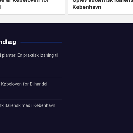
l
København
indlæg
l planter: En praktisk løsning til
 Købeloven for Bilhandel
sk italiensk mad i København