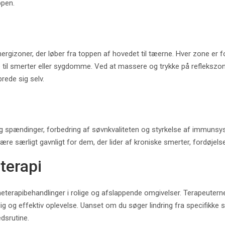
ppen.
energizoner, der løber fra toppen af hovedet til tæerne. Hver zone er
øre til smerter eller sygdomme. Ved at massere og trykke på refleksz
rede sig selv.
 og spændinger, forbedring af søvnkvaliteten og styrkelse af immun
ære særligt gavnligt for dem, der lider af kroniske smerter, fordøjel
terapi
eterapibehandlinger i rolige og afslappende omgivelser. Terapeuterne
lig og effektiv oplevelse. Uanset om du søger lindring fra specifikke 
dsrutine.