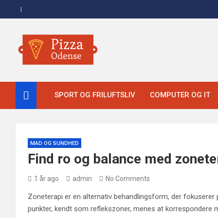
Skip
to
content
Pizza Odense
SPORT OG FRILUFTSLIV
COMPUTER OG IT
MAD OG SUNDHED
Find ro og balance med zonete
1 år ago
admin
No Comments
Zoneterapi er en alternativ behandlingsform, der fokuserer
punkter, kendt som reflekszoner, menes at korrespondere m