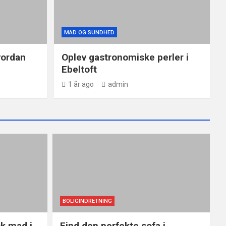
MAD OG SUNDHED
vordan
Oplev gastronomiske perler i
Ebeltoft
1 år ago
admin
BOLIGINDRETNING
sk mad i
Find den perfekte sofa i