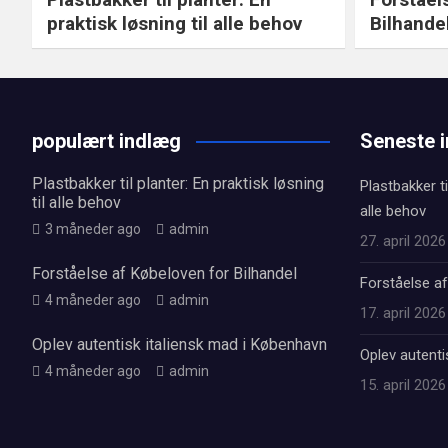
praktisk løsning til alle behov
Bilhande
populært indlæg
Seneste 
Plastbakker til planter: En praktisk løsning
Plastbakker ti
til alle behov
alle behov
3 måneder ago
admin
27. april 2026
Forståelse af Købeloven for Bilhandel
Forståelse af
4 måneder ago
admin
17. april 2026
Oplev autentisk italiensk mad i København
Oplev autenti
4 måneder ago
admin
15. april 2026