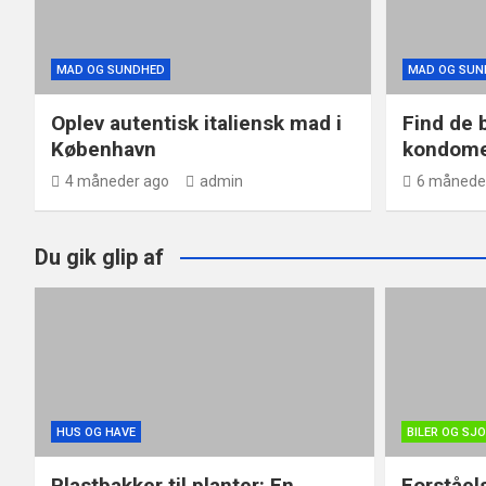
MAD OG SUNDHED
MAD OG SUN
Oplev autentisk italiensk mad i
Find de 
København
kondome
4 måneder ago
admin
6 månede
Du gik glip af
HUS OG HAVE
BILER OG SJ
Plastbakker til planter: En
Forståel