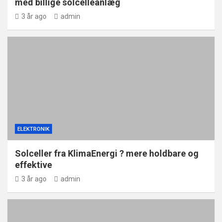
med billige solcelleanlæg
3 år ago
admin
ELEKTRONIK
Solceller fra KlimaEnergi ? mere holdbare og
effektive
3 år ago
admin