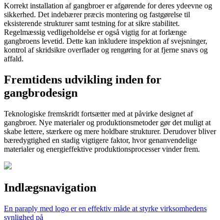
Korrekt installation af gangbroer er afgørende for deres ydeevne og
sikkerhed. Det indebærer præcis montering og fastgørelse til
eksisterende strukturer samt testning for at sikre stabilitet.
Regelmæssig vedligeholdelse er også vigtig for at forlænge
gangbroens levetid. Dette kan inkludere inspektion af svejsninger,
kontrol af skridsikre overflader og rengøring for at fjerne snavs og
affald.
Fremtidens udvikling inden for
gangbrodesign
Teknologiske fremskridt fortsætter med at påvirke designet af
gangbroer. Nye materialer og produktionsmetoder gør det muligt at
skabe lettere, stærkere og mere holdbare strukturer. Derudover bliver
bæredygtighed en stadig vigtigere faktor, hvor genanvendelige
materialer og energieffektive produktionsprocesser vinder frem.
Indlægsnavigation
En paraply med logo er en effektiv måde at styrke virksomhedens
synlighed på