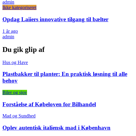
admin
Ikke kategoriseret
Opdag Laiiers innovative tilgang til bælter
1 år ago
admin
Du gik glip af
Hus og Have
Plastbakker til planter: En praktisk løsning til alle
behov
Biler og sjov
Forståelse af Købeloven for Bilhandel
Mad og Sundhed
Oplev autentisk italiensk mad i København