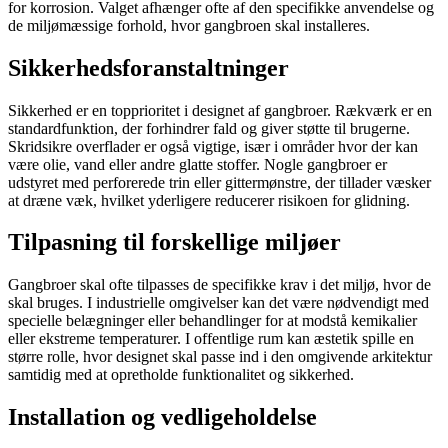
for korrosion. Valget afhænger ofte af den specifikke anvendelse og
de miljømæssige forhold, hvor gangbroen skal installeres.
Sikkerhedsforanstaltninger
Sikkerhed er en topprioritet i designet af gangbroer. Rækværk er en
standardfunktion, der forhindrer fald og giver støtte til brugerne.
Skridsikre overflader er også vigtige, især i områder hvor der kan
være olie, vand eller andre glatte stoffer. Nogle gangbroer er
udstyret med perforerede trin eller gittermønstre, der tillader væsker
at dræne væk, hvilket yderligere reducerer risikoen for glidning.
Tilpasning til forskellige miljøer
Gangbroer skal ofte tilpasses de specifikke krav i det miljø, hvor de
skal bruges. I industrielle omgivelser kan det være nødvendigt med
specielle belægninger eller behandlinger for at modstå kemikalier
eller ekstreme temperaturer. I offentlige rum kan æstetik spille en
større rolle, hvor designet skal passe ind i den omgivende arkitektur
samtidig med at opretholde funktionalitet og sikkerhed.
Installation og vedligeholdelse