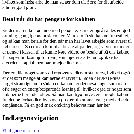
hvilket som helst arbejde man sætter dem til. Sørg for dit arbejde
altid er godt gjort.
Betal når du har pengene for kabinen
Sidder man ikke lige inde med pengene, kan der også sættes en god
ordning igang igennem siden her. Man kan få sin kabine fremstillet,
og så kan man betale for den når man har lavet arbejde som svarer til
købsprisen. Så er man klar til at betale af på den, og så ved man der
er penge i kassen til at kunne køre videre og betale af på ens kabine.
En super fin løsning for dem, som lige er startet ud og ikke har
alverdens kapital men har arbejde linet op.
Der er altid noget som skal renoveres ellers restaureres, hvilket også
er det som mange af kabinerne er lavet til. Siden der skal køres
noget strøm igennem sådan en kabine, er det også noget som man
ofte søger en energibesparende løsning til, hvilket også er noget som
kabinerne her indeholder. Så man kan trygt investere i nogle kabiner
fra denne forhandler, hvis man ønsker at komme igang med arbejdet
omgående. Få en god snak omkring behovet man har her.
Indlægsnavigation
Find gode rejser nu