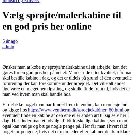
Industri og Erhverv
Vælg sprøjte/malerkabine til
en god pris her online
5 år ago
admin
Ønsker man at købe ny sprøjte/malerkabine til sit arbejde, kan det
gøres for en god pris her på nettet. Man er ude efter kvalitet, når man
skal bestille kabine i dag, og det er tildels på grund af den eventuelle
forurening der kan forekomme under arbejdet. Det ville alt andet
lige være en meget nem løsning, og skulle finde frem til, hvis det er
man ved hvem man skal handle hos.
Er det ikke noget man har fundet frem til endnu, kan man tage ind
og kigge hos
https://www.ventherm.dk/sproejtekabiner_60.html
og
eventuelt finde en kabine af den ene eller anden art til sig selv her i
dag. Her finder man et udvalg af lidt forskellige kabiner, som man
også kan vælge og bruge nogle penge på. Her får man i hvert fald
noget for pengene, hvis det er man leder efter kabiner der kan klare