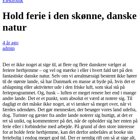
Elektronik
Hold ferie i den skønne, danske
natur
4 år ago
admin
Der er ikke noget at sige til, at flere og flere danskere vælger at
feriere herhjemme – og vel og mærke i eller i hvert fald tæt på den
fantastiske danske natur. Selv om vi arealmæssigt bestemt ikke hører
til de største lande, så har Danmark en masse at byde på, hvis det er
afslapning eller aktiviteter ude i den friske luft, som skal stå på
ferieprogrammet. Og, husk – luften er meget renere her end i mange
andre lande. Det er et punkt, som absolut er værd at notere sig. Til
dagligt er det måske ikke noget, at vi tænker så meget over, når vi
færdes udendørs. Det gør mennesker, der besøger vores land udefra,
dog. Turister og gæster fra andre lande noterer sig hurtigt, at det er
ret så unikt, og kommenterer på det, når de opholder sig her enten på
ferie eller i forbindelse med arbejde. På grund af den store interesse
for at holde ferie herhjemme, kan det derfor anbefales at booke sin
feriebolig i endog meget god tid. Der er nemlig rift om så at sige alt,