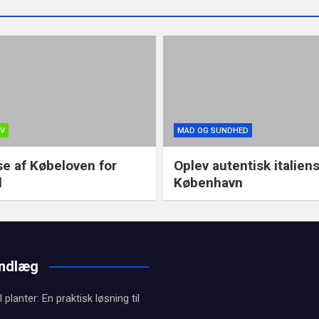
OV
MAD OG SUNDHED
se af Købeloven for
Oplev autentisk italien
l
København
indlæg
l planter: En praktisk løsning til