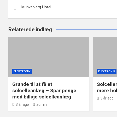
Indlægsnavigation
Munkebjerg Hotel
Relaterede indlæg
ELEKTRONIK
ELEKTRONIK
Grunde til at få et
Solceller
solcelleanlæg – Spar penge
mere hol
med billige solcelleanlæg
3 år ago
3 år ago
admin