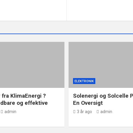
ELEKTRONIK
 fra KlimaEnergi ?
Solenergi og Solcelle P
dbare og effektive
En Oversigt
admin
3 år ago
admin