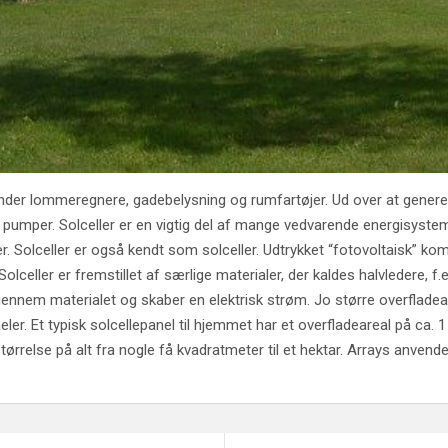
under lommeregnere, gadebelysning og rumfartøjer. Ud over at generer
rer og pumper. Solceller er en vigtig del af mange vedvarende energis
r. Solceller er også kendt som solceller. Udtrykket “fotovoltaisk” kom
 Solceller er fremstillet af særlige materialer, der kaldes halvledere, f.
ennem materialet og skaber en elektrisk strøm. Jo større overfladeare
ler. Et typisk solcellepanel til hjemmet har et overfladeareal på ca
tørrelse på alt fra nogle få kvadratmeter til et hektar. Arrays anvende